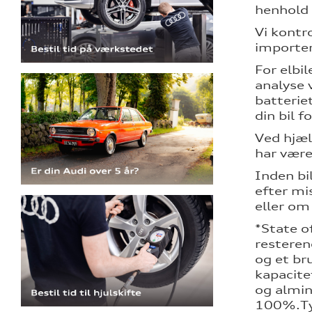
henhold 
Vi kontro
importer
For elbil
analyse 
batterie
din bil f
Ved hjæl
har være
Inden bil
efter mi
eller om
*State o
resteren
og et br
kapacite
og almind
100%.Typi