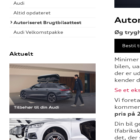
Audi
Altid opdateret
Autor
Autoriseret Brugtbilsattest
Øg tryg
Audi Velkomstpakke
Bestil t
Aktuelt
Minimer 
bilen, u
der er u
kender d
Se et ek
Vi foret
komment
pris på 
Din bil 
(fabriksk
det, der