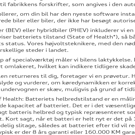
til fabrikkens forskrifter, som angives i den aut
llerer, om din bil har den nyeste software instal
ede biler eller biler, der ikke har besøgt auto
er (BEV) eller hybridbiler (PHEV) inkluderer vi en
viser batteriets tilstand (State of Health*), så
ts status. Vores højvoltsteknikere, med den nødv
orskellige steder i landet.
p af specialværktøj måler vi bilens laktykkelse
t omlakeret, hvilket kan indikere tidligere skade
en returneres til dig, foretager vi en prøvetur. 
slyde og vurderer, om køredynamikken er korrekt.
 undervognen er skæv, muligvis på grund af tidl
f Health: Batteriets helbredstilstand er en måli
de kapacitet af batteriet. Det er i det væsentli
ugt batteris helbred og typisk repræsenteret so
t. Kort sagt, når et batteri er helt nyt er det 
elig slitage, således at batteriet efter tid vil 
sk er der 8 års garanti eller 160.000 KM garanti 