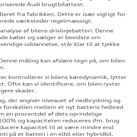
oriserede Audi brugtbilattest.
leret fra fabrikken. Dette er især vigtigt for
riserede værksteder regelmæssigt.
 analyse af bilens drivlinjebatteri. Denne
 både køber og sælger er bevidste om
endige uddannelse, står klar til at tjekke
. Denne måling kan afsløre tegn på, om bilen
r.
Her kontrollerer vi bilens køredynamik, lytter
 Ofte kan vi identificere, om bilen ryster
igere skader.
ng, der angiver niveauet af nedbrydning og
ge forskellen mellem et nyt batteris helbred
m en procentdel af dets oprindelige
på 100% og kapaciteten reduceres ifm. brug
reducere kapacitet til at være mindre end
på et batteri i en elbil eller hybridbil.