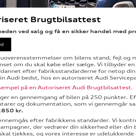
iseret Brugtbilsattest
heden ved salg og få en sikker handel med p
id
uoverensstemmelser om bilens stand, fejl og 
anset om du skal købe eller sælge. Vi tilbyder e
ddannet efter fabriksstandarderne for netop din
in Audi bedst, hos en autoriseret Audi Servicep
sempel på en Autoriseret Audi Brugtbilsattest.
ager en gennemgang af bilen på 250 punkter. Ef
arer og dokumentation, som vi gennemgår sam
2850 kr.
gennemgås efter fabrikkens standarder. Vi kontro
ampagner, der vedrører din sikkerhed eller din bi
 skal tjekkes, og vores interesse er udelukkende 