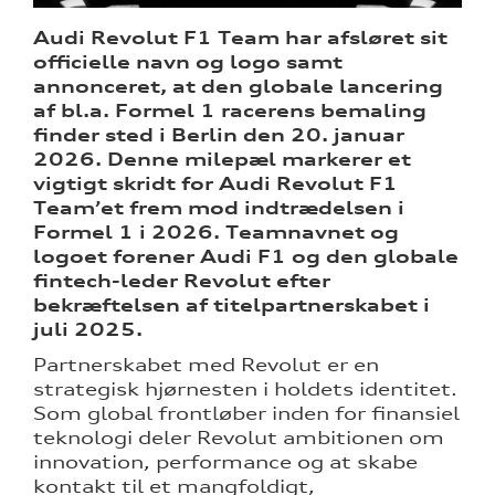
Audi Revolut F1 Team har afsløret sit
officielle navn og logo samt
annonceret, at den globale lancering
af bl.a. Formel 1 racerens bemaling
ine
finder sted i Berlin den 20. januar
2026. Denne milepæl markerer
et
 Audi
vigtigt skridt for Audi Revolut F1
et
Team’et frem mod indtrædelsen i
Formel 1 i 2026.
Teamnavnet og
logoet forener Audi F1 og den globale
fintech-leder Revolut efter
bekræftelsen af titelpartnerskabet i
juli 2025.
Partnerskabet med Revolut er en
strategisk hjørnesten i holdets identitet.
Som global frontløber inden for finansiel
teknologi deler Revolut ambitionen om
innovation, performance og at skabe
kontakt til et mangfoldigt,