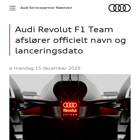
Audi
Toggle
Audi Servicepartner Næstved
navigation
Audi Revolut F1 Team
afslører officielt navn og
lanceringsdato
mandag 15 december 2025
ed
re