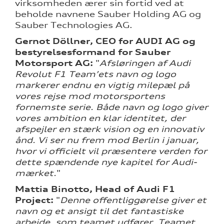
virksomheden ærer sin fortid ved at
beholde navnene Sauber Holding AG og
Sauber Technologies AG.
Gernot Döllner, CEO for AUDI AG og
bestyrelsesformand for Sauber
Motorsport AG:
"
Afsløringen af Audi
Revolut F1 Team’ets navn og logo
markerer endnu en vigtig milepæl på
vores rejse mod motorsportens
fornemste serie. Både navn og logo giver
vores ambition en klar identitet, der
afspejler en stærk vision og en innovativ
ånd. Vi ser nu frem mod Berlin i januar,
hvor vi officielt vil præsentere verden for
dette spændende nye kapitel for Audi-
mærket.
"
Mattia Binotto, Head of Audi F1
Project:
"
Denne offentliggørelse giver et
navn og et ansigt til det fantastiske
arbejde, som teamet udfører. Teamet