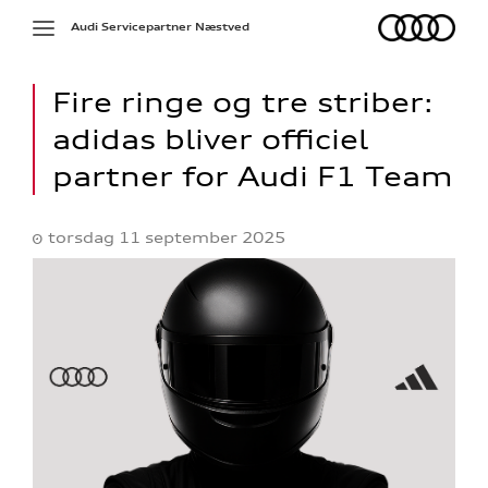
Audi
Toggle
Audi Servicepartner Næstved
navigation
Fire ringe og tre striber:
adidas bliver officiel
partner for Audi F1 Team
torsdag 11 september 2025
ed
re