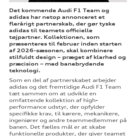
Det kommende Audi F1 Team og
adidas har netop annonceret et
flerårigt partnerskab, der gør tyske
adidas til teamets officielle
ine
tøjpartner. Kollektionen, som
præsenteres til februar inden starten
 Audi
af 2026-sæsonen, skal kombinere
et
stilfuldt design – præget af klarhed og
præcision – med banebrydende
teknologi.
Som en del af partnerskabet arbejder
adidas og det fremtidige Audi F1 Team
tæt sammen om at udvikle en
omfattende kollektion af high-
performance udstyr, der opfylder
specifikke krav, til kørere, mekanikere,
ingeniører og andre teammedlemmer på
banen. Det fælles mål er at skabe
funktionelle produkter, der giver teamet