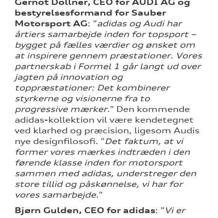
Gernot Döllner, CEO for AUDI AG og
bestyrelsesformand for Sauber
Motorsport AG
: "
adidas og Audi har
årtiers samarbejde inden for topsport –
bygget på fælles værdier og ønsket om
at inspirere gennem præstationer. Vores
partnerskab i Formel 1 går langt ud over
jagten på innovation og
toppræstationer: Det kombinerer
styrkerne og visionerne fra to
progressive mærker.
" Den kommende
adidas-kollektion vil være kendetegnet
ved klarhed og præcision, ligesom Audis
nye designfilosofi. "
Det faktum, at vi
former vores mærkes indtræden i den
førende klasse inden for motorsport
sammen med adidas, understreger den
store tillid og påskønnelse, vi har for
vores samarbejde.
"
Bjørn Gulden, CEO for adidas
: "
Vi er