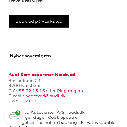
hele sæsonen.
Book tid på værksted
Nyhedsoversigten
Audi Servicepartner Næstved
Bassinbuen 24
4700 Næstved
Tlf.:
55 72 15 15
eller
Ring mig op
E-mail:
naestved@audi.dk
CVR: 16213306
Næstved Autocenter A/S
audi.dk
Forbrugerklage
Cookiepolitik
Betingelser for online booking
Privatlivspolitik