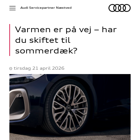
Audi
Toggle
Audi Servicepartner Næstved
navigation
Varmen er på vej – har
du skiftet til
sommerdæk?
tirsdag 21 april 2026
ed
re